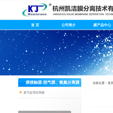
首 页
公司简介
膜产品中心
膜接触器·脱气膜、氨氮分离膜
当前位置：
首
废气处理回用膜