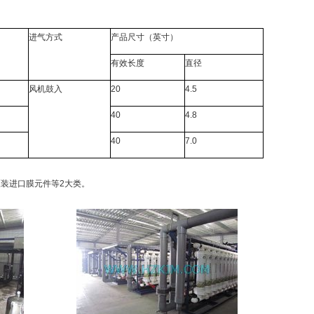
进气方式
产品尺寸（英寸）
有效长度
直径
风机鼓入
20
4.5
40
4.8
40
7.0
装进口膜元件等2大类。