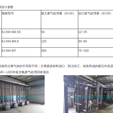
膜设计参数
规格型号
最大废气处理量（KG
/D
）
设计废气处理量（KG
/D
）
KJ-NH-M4.5S
50
12~25
KJ-NH-M4.8
120
30~60
KJ-NH-M7
300
75~150
根据所分离气体的不同而不同；分离膜原材料进口，凯洁加工、组装而成的膜元件及原
G/D---LED外延含氨废气处理回收项目