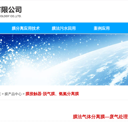
膜分离应用技术
膜法污水回用
案例应用
膜接触器·脱气膜、氨氮分离膜
页
>
膜产品中心
>
膜法气体分离膜—废气处理