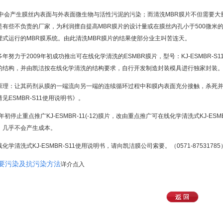
行中会产生膜丝内表面与外表面微生物与活性污泥的污染；而清洗MBR膜片不但需要
有些不负责的厂家，为利润擅自提高MBR膜片的设计量或在膜丝内孔小于500微米的
埋式运行的MBR膜系统。由此清洗MBR膜片的结果使部分业主叫苦连天。
努力于2009年初成功推出可在线化学清洗的ESMBR膜片，型号：KJ-ESMBR-S11
的结构，并由凯洁按在线化学清洗的结构要求，自行开发制造封装模具进行独家封装
原理：让其药剂从膜的一端流向另一端的连续循环过程中和膜内表面充分接触，杀死
见ESMBR-S11使用说明书》。
年初停止重点推广KJ-ESMBR-11(-12)膜片，改由重点推广可在线化学清洗式KJ-
，几乎不会产生成本。
学清洗式KJ-ESMBR-S11使用说明书，请向凯洁膜公司索要。（0571-87531785
主要污染及抗污染方法
详介点入