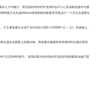
大量的人力与物力，而且短时间内经常清洗时会不小心造成膜连接件与膜
MBR膜片总长超890mm或增加膜丝数量等导致运行一个月左右就要化
。它主要是建立在老产品X50抗污型KJ-ESMBR-11（-12）的基础上，
。
并氧化滋生在膜面上的微生物，再使微生物残体和溶液同时从膜内部排
ESMBR-S11型MBR膜片。采用此膜片的在线化学清洗所需的配套设施只需
）