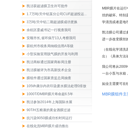
凯洁获超滤膜卫生许可批件
MBR膜片在运
1.7万吨/天中铝某分公司CUF超滤投运...
丝的破坏。特别是
3万吨/天中铝二期超滤膜成功更换
学清洗或者是地
余杭区委戚书记一行视查我司
凯洁膜公司通过多年
安顺市长,省环保厅13人考察我司
进一步改变膜丝
获杭州市税务局纳税信用A等级
（在线化学清洗
小型实验室用脱气膜的开发与利用
出）《具体方法请
凯洁商标通过国家商标局注册
我公司将从2009
凯洁膜被评为市高新技术企业
一台小泵与水箱
膜组件通过国家质监总局抽查
如业主需要可在线化
105t/h康尔内衣印染废水膜法处理0排放
MBR膜组件
1000T/DMBR膜片寿命超6.5年
凯洁参加2014年上海国际水展
90T/H五粮液的黄金酒膜过滤
抗污染9050膜成功长时间运行
在线化洗MBR膜片成功推出